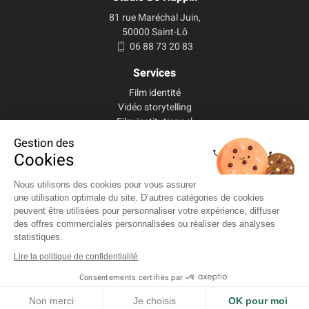
81 rue Maréchal Juin,
50000 Saint-Lô
06 88 73 20 83
Services
Film identité
Vidéo storytelling
Film institutionnel
Vidéo savoir-faire
Gestion des
Vidéo présentation d’activité
Cookies
Vidéo interview
Film événementiel
Nous utilisons des cookies pour vous assurer
Prise de vue aérienne
une utilisation optimale du site. D’autres catégories de cookies
Vidéo produit
peuvent être utilisées pour personnaliser votre expérience, diffuser
Vidéo Youtube
des offres commerciales personnalisées ou réaliser des analyses
Votre film
statistiques.
Lire la politique de confidentialité
Plan du site
Consentements certifiés par
Accueil
Services
Non merci
Je choisis
OK pour moi