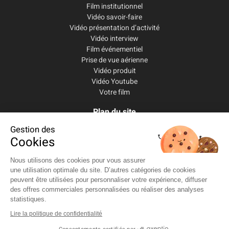
Film institutionnel
Vidéo savoir-faire
Vidéo présentation d’activité
Vidéo interview
Film événementiel
Prise de vue aérienne
Vidéo produit
Vidéo Youtube
Votre film
Plan du site
Accueil
Gestion des
Services
Cookies
Le studio
Réalisations
Nous utilisons des cookies pour vous assurer
Blog
une utilisation optimale du site. D’autres catégories de cookies
Contact
peuvent être utilisées pour personnaliser votre expérience, diffuser
des offres commerciales personnalisées ou réaliser des analyses
statistiques.
Lire la politique de confidentialité