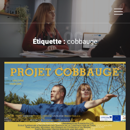
BLOG
Étiquette :
cobbauge