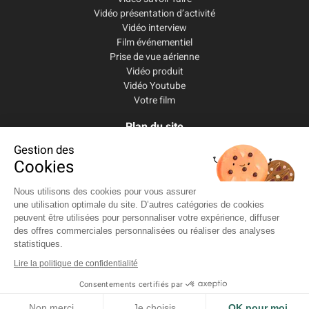
Vidéo présentation d’activité
Vidéo interview
Film événementiel
Prise de vue aérienne
Vidéo produit
Vidéo Youtube
Votre film
Plan du site
Accueil
Gestion des
Services
Cookies
Le studio
Réalisations
Nous utilisons des cookies pour vous assurer
Blog
une utilisation optimale du site. D’autres catégories de cookies
Contact
peuvent être utilisées pour personnaliser votre expérience, diffuser
des offres commerciales personnalisées ou réaliser des analyses
statistiques.
Lire la politique de confidentialité
Consentements certifiés par
Mentions légales
-
Politique de confidentialité
Non merci
Je choisis
OK pour moi